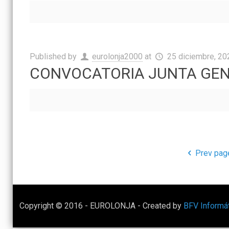
Published by
eurolonja2000
at
25 diciembre, 20
CONVOCATORIA JUNTA GENER
Prev pag
Copyright © 2016 - EUROLONJA - Created by
BFV Informá