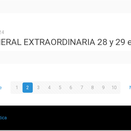
24
AL EXTRAORDINARIA 28 y 29 e
e
1
2
3
4
5
6
7
8
9
10
tica